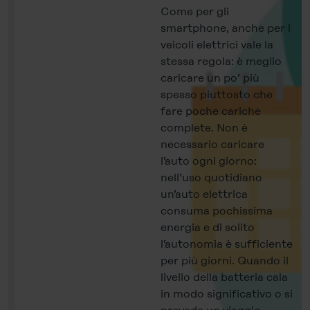
Come per gli
smartphone, anche per i
veicoli elettrici vale la
stessa regola: è meglio
caricare un po’ più
spesso piuttosto che
fare poche cariche
complete. Non è
necessario caricare
l’auto ogni giorno:
nell’uso quotidiano
un’auto elettrica
consuma pochissima
energia e di solito
l’autonomia è sufficiente
per più giorni. Quando il
livello della batteria cala
in modo significativo o si