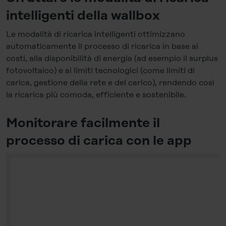
be set.
intelligenti della wallbox
You can revoke your consent at any time in the
Cookie-
Le modalità di ricarica intelligenti ottimizzano
Policy
, revoke or change the settings and deselect the
automaticamente il processo di ricarica in base ai
categories subsequently. You can find further details in
costi, alla disponibilità di energia (ad esempio il surplus
our
Cookie-Policy
as well as in our
Data Privacy
fotovoltaico) e ai limiti tecnologici (come limiti di
Statement
.
carica, gestione della rete e del carico), rendendo così
la ricarica più comoda, efficiente e sostenibile.
Legal Notice
Monitorare facilmente il
processo di carica con le app