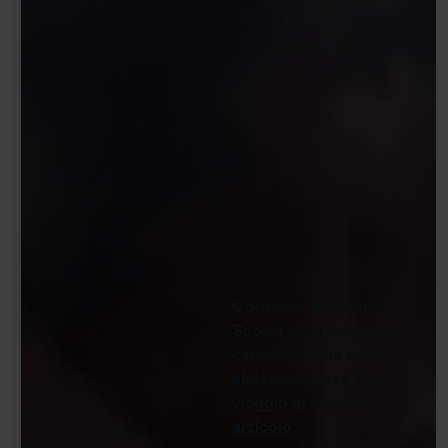
Continua la lettura:
Scopri cosa serve per
caricare la tua auto
elettrica a casa e in
viaggio
in questo
articolo
.