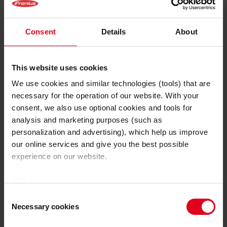
Consent
Details
About
This website uses cookies
We use cookies and similar technologies (tools) that are
Chi utilizza l’energia
necessary for the operation of our website. With your
fotovoltaica in eccesso
consent, we also use optional cookies and tools for
risparmia di più. Se
analysis and marketing purposes (such as
inoltre il processo di
personalization and advertising), which help us improve
ricarica viene
our online services and give you the best possible
programmato nelle fasce
experience on our website.
orarie con tariffe
elettriche variabili più
With the cookies and similar technologies used, personal
basse, la ricarica diventa
data may also be processed by us and by third-party
Consent
particolarmente
providers. Third-party providers also include Google LLC,
Necessary cookies
Selection
economica.
YouTube LLC and Meta Platforms, Inc., which are based