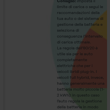
imposta il
Consiglio:
limite di carica o segui le
raccomandazioni della
tua auto o del sistema di
gestione della batteria e
seleziona di
conseguenza l’intervallo
di carica ottimale.
La regola dell’80/20 è
utile sia per le auto
completamente
elettriche che per i
veicoli ibridi plug-in. I
veicoli full hybrid, invece,
hanno generalmente una
batteria molto piccola (1-
2 kWh): in questo caso
l’auto regola la gestione
della batteria in modo