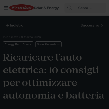
Cerca:
Solar & Energy
← Indietro
Successivo →
Pubblicato il
9 Marzo 2026
Energy Fact Check
Solar Know-how
Ricaricare l’auto
elettrica: 10 consigli
per ottimizzare
autonomia e batteria