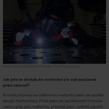
Svařování nepřestává Claudia Tunc fascinovat.
Jak jste se dostala ke svařování a k vaší současné
práci obecně?
Kromě přípravy na odbornou maturitu jsem se vyučila
strojní techničkou. Poté jsem do společnosti Fronius
nastoupila jako svářečka, přesněji jako „svářeč plechů