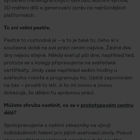
vytváření metalografických výbrusů, aditivní výroba,
3D měření dílů a generování zpráv na nejrůznějších
platformách.
To zní velmi pestře.
Pestré to rozhodně je – a to je také to, čeho si v
současné době na své práci cením nejvíce. Žádné dva
dny nejsou stejné. Někdy svařuji půl dne, například teď,
protože se s kolegy připravujeme na svářečské
certifikáty. Jindy zase například sedím hodiny u
svářecího robota a programuju ho. Úplně zapomínám
na čas – prostě to letí. A to mi znovu a znovu
dokazuje, že dělám tu správnou práci.
Můžete zhruba nastínit, co se v
prototypovém centru
dělá?
Spolupracujeme s našimi zákazníky na vývoji
individuálních řešení pro jejich svařovací úkoly. Pokud