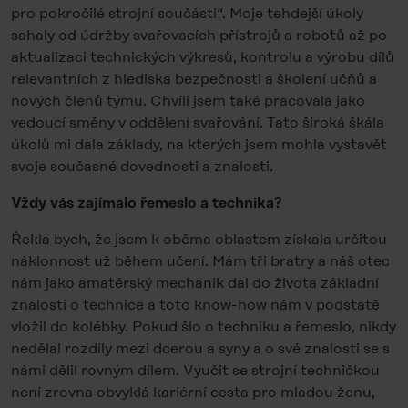
pro pokročilé strojní součásti“. Moje tehdejší úkoly
sahaly od údržby svařovacích přístrojů a robotů až po
aktualizaci technických výkresů, kontrolu a výrobu dílů
relevantních z hlediska bezpečnosti a školení učňů a
nových členů týmu. Chvíli jsem také pracovala jako
vedoucí směny v oddělení svařování. Tato široká škála
úkolů mi dala základy, na kterých jsem mohla vystavět
svoje současné dovednosti a znalosti.
Vždy vás zajímalo řemeslo a technika?
Řekla bych, že jsem k oběma oblastem získala určitou
náklonnost už během učení. Mám tři bratry a náš otec
nám jako amatérský mechanik dal do života základní
znalosti o technice a toto know-how nám v podstatě
vložil do kolébky. Pokud šlo o techniku a řemeslo, nikdy
nedělal rozdíly mezi dcerou a syny a o své znalosti se s
námi dělil rovným dílem. Vyučit se strojní techničkou
není zrovna obvyklá kariérní cesta pro mladou ženu,