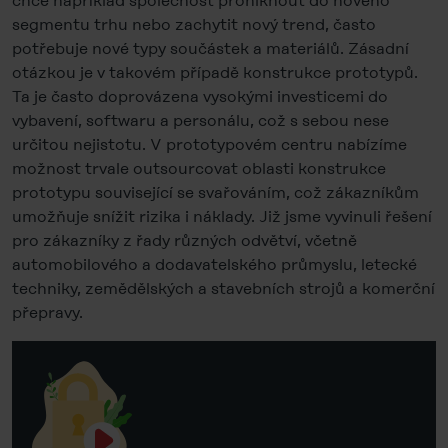
chce například společnost proniknout do nového
segmentu trhu nebo zachytit nový trend, často
potřebuje nové typy součástek a materiálů. Zásadní
otázkou je v takovém případě konstrukce prototypů.
Ta je často doprovázena vysokými investicemi do
vybavení, softwaru a personálu, což s sebou nese
určitou nejistotu. V prototypovém centru nabízíme
možnost trvale outsourcovat oblasti konstrukce
prototypu související se svařováním, což zákazníkům
umožňuje snížit rizika i náklady. Již jsme vyvinuli řešení
pro zákazníky z řady různých odvětví, včetně
automobilového a dodavatelského průmyslu, letecké
techniky, zemědělských a stavebních strojů a komerční
přepravy.