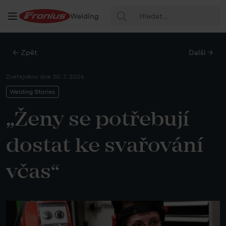
Hledat:
Welding
← Zpět
Další →
Zveřejněno dne
30. 7. 2024
Welding Stories
„Ženy se potřebují
dostat ke svařování
včas“