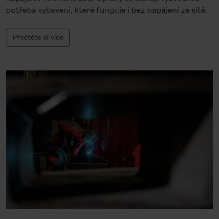
potřeba vybavení, které funguje i bez napájení ze sítě.
Přečtěte si více