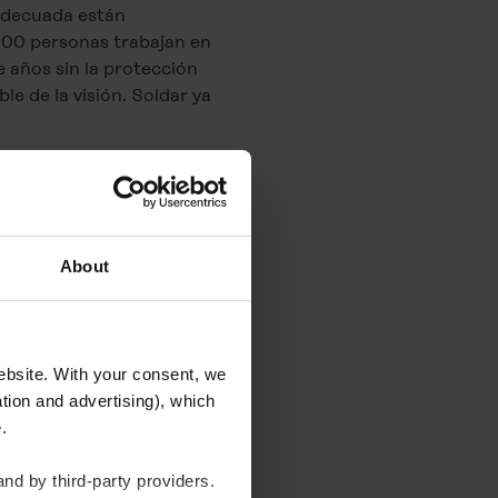
 adecuada están
 000 personas trabajan en
e años sin la protección
e de la visión. Soldar ya
 cada año se producen en
as se incluyen la
About
la Allgemeinen
023 se produjeron un
UVA subraya que muchas de
website. With your consent, we
tion and advertising), which
te.
nd by third-party providers.