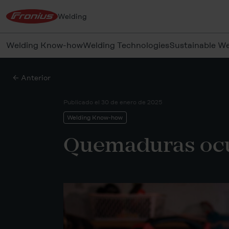
Welding
Welding Know-how
Welding Technologies
Sustainable W
← Anterior
Publicado el
30 de enero de 2025
Welding Know-how
Quemaduras ocu