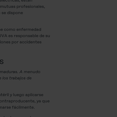
eléctricas, están
 mutuas profesionales,
 se dispone
erse como enfermedad
AUVA es responsable de su
iones por accidentes
s
uemaduras. A menudo
 los trabajos de
éril y luego aplicarse
ontraproducente, ya que
marse fácilmente.