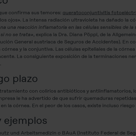
co
 que confirma sus temores:
queratoconjuntivitis fotoeléctr
ojos». La intensa radiación ultravioleta ha dañado la cór
a una reacción inflamatoria en las células sensibles de la s
si no se trata»
, explica la Dra. Diana Pöppl, de la Allgemei
ución General austriaca de Seguros de Accidentes). En con
la córnea y la conjuntiva. Las células epiteliales de la córn
yacente. La consiguiente exposición de la terminaciones n
.
go plazo
tratamiento con colirios antibióticos y antiinflamatorios, 
mpresa le ha advertido de que sufrir quemaduras repetid
 la córnea. En el peor de los casos, existe incluso riesgo
y ejemplos
hutz und Arbeitsmedizin o BAuA (Instituto Federal de Segu