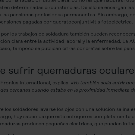
as por la radiación ultravioleta, como las quemaduras foto
en determinadas circunstancias. De ello se encargan las
 las pensiones por lesiones permanentes. Sin embargo, no
pensiones pagadas por queratoconjuntivitis fotoeléctrica.
as por los trabajos de soldadura también pueden reconoc
ción clara entre la actividad laboral y la enfermedad. La 
aso, tampoco se publican cifras concretas sobre las pens
e sufrir quemaduras oculare
Fronius International, explica:
«Yo también solía sufrir q
redes cercanas cuando estaba en la proximidad inmediata de
 los soldadores lavarse los ojos con una solución salina est
bargo, hoy sabemos que este enfoque es completamente c
emaduras producen pequeñas cicatrices, que pueden infla