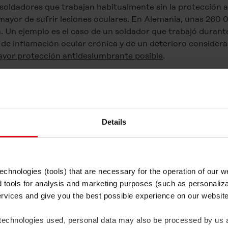
soldadores que trabajan habitualmente sin la protección
mayor de sufrir lesiones oculares. En Alemania, unas 260
a. Un ejemplo es el caso de un soldador que trabajó durant
e inflamación ocular crónica y de un deterioro considerabl
ayor protección antideslumbrante posible
.
esiones oculares
Gesellschaft o DOG (Sociedad Alemana de Oftalmología),
l 5 % de las cuales tienen consecuencias graves. Entre ell
Details
rónico y, en casos extremos, incluso la ceguera.
ldadura son también un grave problema en Austria. Según 
tución General Austriaca de Seguros de Accidentes), en 2
e los cuales muchos se debieron a lesiones oculares. La A
chnologies (tools) that are necessary for the operation of our 
l uso de medidas de protección adecuadas.
d tools for analysis and marketing purposes (such as personaliza
ervices and give you the best possible experience on our websi
 technologies used, personal data may also be processed by us a