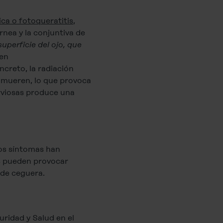
ica o fotoqueratitis
,
nea y la conjuntiva de
uperficie del ojo, que
nen
creto, la radiación
ea mueren, lo que provoca
erviosas produce una
los síntomas han
as pueden provocar
 de ceguera.
ridad y Salud en el