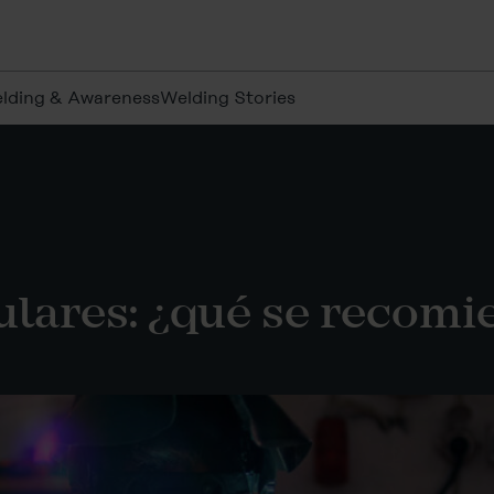
elding & Awareness
Welding Stories
lares: ¿qué se recomi