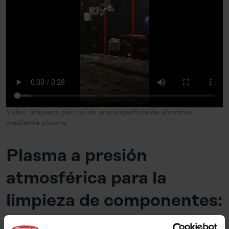
Vídeo: limpieza parcial de una superficie de aluminio
mediante plasma
Plasma a presión
atmosférica para la
limpieza de componentes:
sostenible y seguro