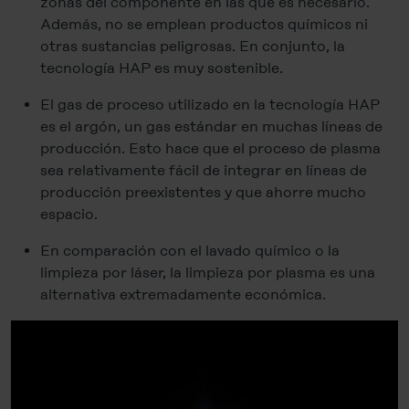
zonas del componente en las que es necesario.
be set.
Además, no se emplean productos químicos ni
otras sustancias peligrosas. En conjunto, la
You can revoke your consent at any time in the
Cookie-
tecnología HAP es muy sostenible.
Policy
, revoke or change the settings and deselect the
categories subsequently. You can find further details in
El gas de proceso utilizado en la tecnología HAP
our
Cookie-Policy
as well as in our
Data Privacy
es el argón, un gas estándar en muchas líneas de
Statement
.
producción. Esto hace que el proceso de plasma
sea relativamente fácil de integrar en líneas de
Legal Notice
producción preexistentes y que ahorre mucho
espacio.
En comparación con el lavado químico o la
limpieza por láser, la limpieza por plasma es una
alternativa extremadamente económica.