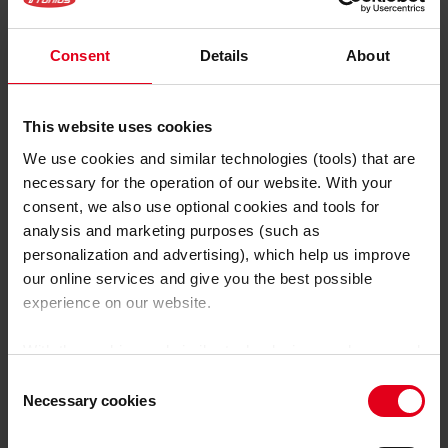
El pretratamiento con plasma es una alternativa
perfecta a los métodos de pretratamiento
Consent
Details
About
convencionales, como el rectificado o el lavado
químico, ya que permite evitar los efectos secundarios
de estos, como la contaminación por polvo de
This website uses cookies
rectificado o los riesgos químicos. Esta tecnología no
We use cookies and similar technologies (tools) that are
solo mejora las condiciones laborales, sino que
necessary for the operation of our website. With your
también es interesante desde el punto de vista
consent, we also use optional cookies and tools for
ecológico, pues no hay que eliminar disolventes o
analysis and marketing purposes (such as
productos químicos.
personalization and advertising), which help us improve
our online services and give you the best possible
Principales ventajas de la
experience on our website.
limpieza por plasma
With the cookies and similar technologies used, personal
data may also be processed by us and by third-party
Consent
Económica y respetuosa con el medio ambiente
providers. Third-party providers also include Google LLC,
Necessary cookies
Selection
Sostenible
YouTube LLC and Meta Platforms, Inc., which are based
Rápida y fiable
in the USA, so that data transfers to the USA cannot be