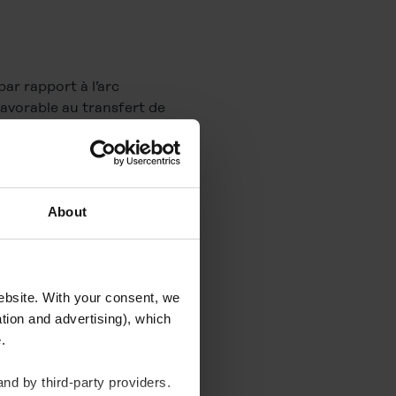
r rapport à l’arc
 favorable au transfert de
rie d’essais réalisée avec
esses d’amenée de fil et
otre arc pulsé PMC et
About
website. With your consent, we
tion and advertising), which
te.
nd by third-party providers.