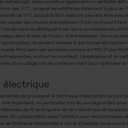
 métallurgie, mais constitue également un véritable défi 
ium des VTT : lorsque les vététistes s’élancent à plus de 
monde de VTT, jusqu’à 9 000 newtons peuvent être exercés s
our causer des chutes dramatiques ! C’est pourquoi il faut 
 Ces derniers se distinguent par leurs connaissances profe
 soudage dans le bain de fusion. Autre exemple : les sous-en
onstruction, ils doivent résister à des forces de traction 
 procédé MAG avec ses variantes comme le PMC (Pulse Multi 
ontraignantes, surtout en montant. L’expérience et la maî
nnels du soudage ont les cartes en main pour optimiser la
c électrique
 variantes de process et la technique d’aspiration ne sont p
rôle important, en particulier lors du soudage à l’arc sou
e d’amenée de fil, la longueur de l’arc électrique et les par
ves. En collaboration avec l’Institut pour les techniques 
que de Rhénanie-Westphalie à Aix-la-Chapelle, nous avons é