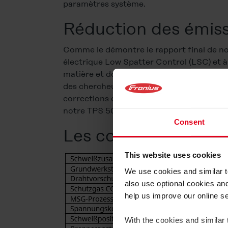
paramètres système.
Réduction des émissi
Comme le démontre le rapport final de no
électrique Low Spatter Control (LSC) et à l
matière et donc, celui qui a le plus faible
des chercheurs d’Aix-la-Chapelle, nous avo
corrections de la longueur de l’arc électr
notre TPS 500i.
Consent
Les conditions-cadr
This website uses cookies
We use cookies and similar te
also use optional cookies an
help us improve our online s
With the cookies and similar