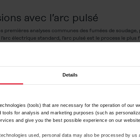
ons avec l’arc pulsé
s premières analyses communes des fumées de soudage, pa
’arc électrique standard, l’arc pulsé est le process le plus
 taux d’émission de fumées de soudage. Dans une nouvelle sé
ns examiné les effets des divers réglages de la torche, vit
ique sur le taux d’émission. Le soudage a été réalisé avec n
Details
es sélectionnées
chnologies (tools) that are necessary for the operation of our 
d tools for analysis and marketing purposes (such as personaliza
ervices and give you the best possible experience on our websi
 technologies used, personal data may also be processed by us a