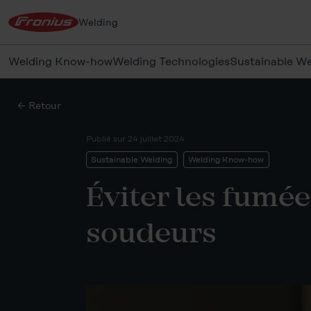
Welding
Welding Know-how
Welding Technologies
Sustainable We
← Retour
Publié sur
24 juillet 2024
Sustainable Welding
Welding Know-how
Éviter les fumée
soudeurs