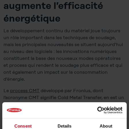
augmente l’efficacité
énergétique
Le développement continu du matériel joue toujours
un rôle important dans les techniques de soudage,
mais les principales nouveautés se situent aujourd’hui
au niveau des logiciels : les innovations numériques
constituent la base des nouveaux modes opératoires
et process qui rendent le soudage plus efficace et qui
ont également un impact sur la consommation
d’énergie.
Le
process CMT
développé par Fronius, dont
l’acronyme CMT signifie Cold Metal Transfer, en est un
exemple : il se caractérise par une alimentation en
courant régulée avec précision, un arc électrique
extrêmement stable et un très faible apport d’énergie.
Cela permet de réduire la déformation de la pièce de
Consent
Details
About