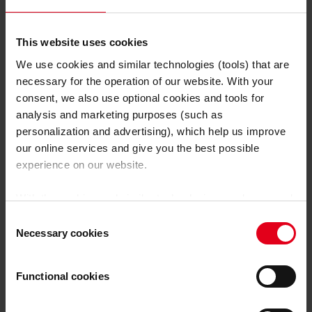
base et la quantité de rebuts. Tous ces facteurs
engendrent des économies d’énergie.
This website uses cookies
We use cookies and similar technologies (tools) that are
necessary for the operation of our website. With your
consent, we also use optional cookies and tools for
analysis and marketing purposes (such as
personalization and advertising), which help us improve
our online services and give you the best possible
experience on our website.
With the cookies and similar technologies used, personal
data may also be processed by us and by third-party
Consent
providers. Third-party providers also include Google LLC,
Necessary cookies
Selection
YouTube LLC and Meta Platforms, Inc., which are based
in the USA, so that data transfers to the USA cannot be
Functional cookies
ruled out.
The USA is not certified by the European
Court of Justice as having an adequate level of data