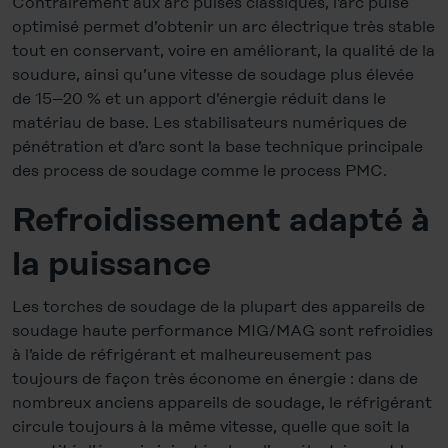
Contrairement aux arc pulsés classiques, l’arc pulsé
Policy
, revoke or change the settings and deselect the
optimisé permet d’obtenir un arc électrique très stable
categories subsequently. You can find further details in
tout en conservant, voire en améliorant, la qualité de la
our
Cookie-Policy
as well as in our
Data Privacy
soudure, ainsi qu’une vitesse de soudage plus élevée
Statement
.
de 15–20 % et un apport d’énergie réduit dans le
matériau de base. Les stabilisateurs numériques de
Legal Notice
pénétration et d’arc sont la base technique principale
des process de soudage comme le process PMC.
Refroidissement adapté à
la puissance
Les torches de soudage de la plupart des appareils de
soudage haute performance MIG/MAG sont refroidies
à l’aide de réfrigérant et malheureusement pas
toujours de façon très économe en énergie : dans de
nombreux anciens appareils de soudage, le réfrigérant
circule toujours à la même vitesse, quelle que soit la