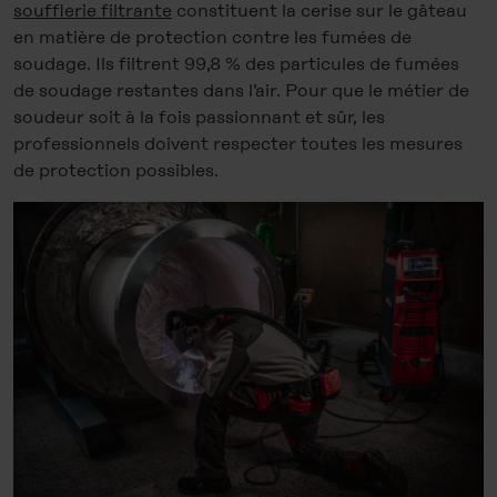
soufflerie filtrante
constituent la cerise sur le gâteau
en matière de protection contre les fumées de
soudage. Ils filtrent 99,8 % des particules de fumées
de soudage restantes dans l’air. Pour que le métier de
soudeur soit à la fois passionnant et sûr, les
professionnels doivent respecter toutes les mesures
de protection possibles.