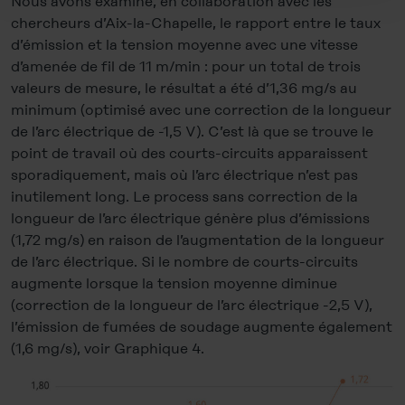
Nous avons examiné, en collaboration avec les
hand, you click on "Deny", only necessary cookies will
chercheurs d’Aix-la-Chapelle, le rapport entre le taux
be set.
d’émission et la tension moyenne avec une vitesse
d’amenée de fil de 11 m/min : pour un total de trois
You can revoke your consent at any time in the
Cookie-
valeurs de mesure, le résultat a été d’1,36 mg/s au
Policy
, revoke or change the settings and deselect the
minimum (optimisé avec une correction de la longueur
categories subsequently. You can find further details in
de l’arc électrique de -1,5 V). C’est là que se trouve le
our
Cookie-Policy
as well as in our
Data Privacy
point de travail où des courts-circuits apparaissent
Statement
.
sporadiquement, mais où l’arc électrique n’est pas
inutilement long. Le process sans correction de la
Legal Notice
longueur de l’arc électrique génère plus d’émissions
(1,72 mg/s) en raison de l’augmentation de la longueur
de l’arc électrique. Si le nombre de courts-circuits
augmente lorsque la tension moyenne diminue
(correction de la longueur de l’arc électrique -2,5 V),
l’émission de fumées de soudage augmente également
(1,6 mg/s), voir Graphique 4.