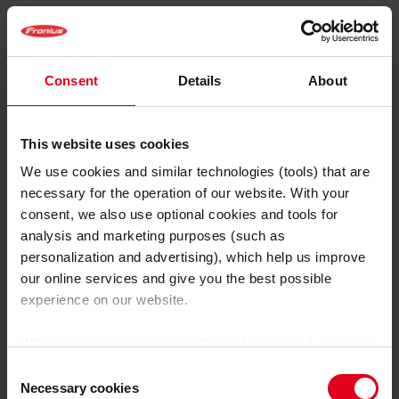
Consent
Details
About
This website uses cookies
We use cookies and similar technologies (tools) that are
necessary for the operation of our website. With your
consent, we also use optional cookies and tools for
Graphique 3 : Soudures d’angle, process de soudage PMC
analysis and marketing purposes (such as
personalization and advertising), which help us improve
Au total, les émissions de fumées de soudage sont à
our online services and give you the best possible
un niveau plus faible que lors des soudures à
experience on our website.
recouvrement. La valeur la plus basse de chaque
vitesse d’amenée de fil est comparable aux émissions
With the cookies and similar technologies used, personal
des processus optimisés (Graphique 1, barres vertes)
data may also be processed by us and by third-party
Consent
avec lesquels les soudures à recouvrement ont été
providers. Third-party providers also include Google LLC,
Necessary cookies
Selection