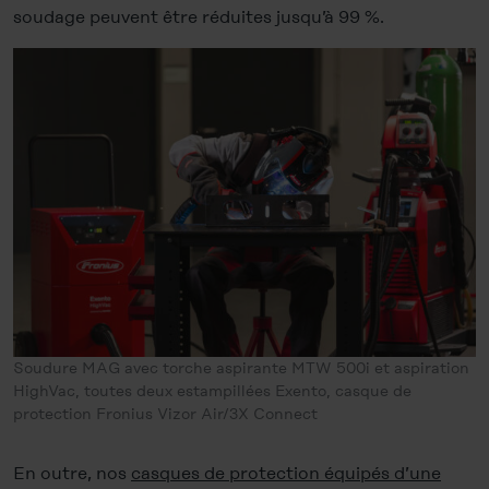
soudage peuvent être réduites jusqu’à 99 %.
Soudure MAG avec torche aspirante MTW 500i et aspiration
HighVac, toutes deux estampillées Exento, casque de
protection Fronius Vizor Air/3X Connect
En outre, nos
casques de protection équipés d’une