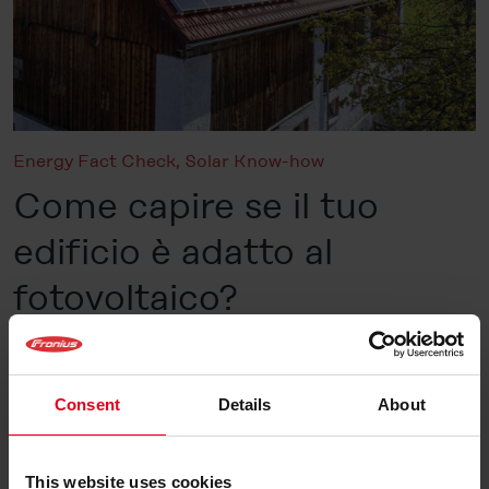
Energy Fact Check
,
Solar Know-how
Come capire se il tuo
edificio è adatto al
fotovoltaico?
Pubblicato il 18 Marzo 2026
Leggi di più
Consent
Details
About
This website uses cookies