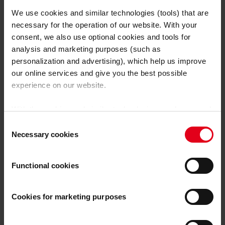
We use cookies and similar technologies (tools) that are
necessary for the operation of our website. With your
consent, we also use optional cookies and tools for
analysis and marketing purposes (such as
personalization and advertising), which help us improve
our online services and give you the best possible
experience on our website.
With the cookies and similar technologies used, personal
data may also be processed by us and by third-party
Consent
providers. Third-party providers also include Google LLC,
Necessary cookies
Selection
YouTube LLC and Meta Platforms, Inc., which are based
Solar Know-how
in the USA, so that data transfers to the USA cannot be
Orientamento ottimale dei
Functional cookies
ruled out.
The USA is not certified by the European
Court of Justice as having an adequate level of data
pannelli solari: i consigli
protection.
There is a risk that your data may be subject
Cookies for marketing purposes
degli esperti
to access by US authorities for control and monitoring
purposes and that no effective legal remedies are