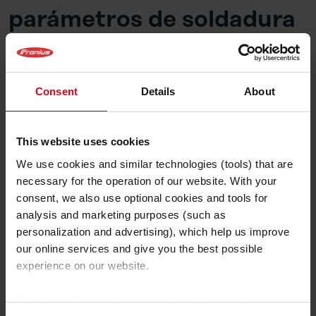
parámetros de soldadura
correctos
La elección de los parámetros de soldadura es esencial
Consent
Details
About
si se quieren evitar las proyecciones en la medida de lo
posible, especialmente si se establece un rango de
potencia que está en el arco voltaico de transición.
This website uses cookies
Dependiendo de la situación, habrá que aumentar o
We use cookies and similar technologies (tools) that are
reducir la potencia para llegar al arco voltaico corto o
necessary for the operation of our website. With your
al arco voltaico de rociadura.
consent, we also use optional cookies and tools for
analysis and marketing purposes (such as
6. Limpiar el material
personalization and advertising), which help us improve
our online services and give you the best possible
Limpiar bien el material también es crucial para evitar
experience on our website.
las proyecciones. Antes de empezar, es necesario
eliminar del punto de soldadura la suciedad, el óxido, el
With the cookies and similar technologies used, personal
aceite, la escoria o la capa de zinc del acero