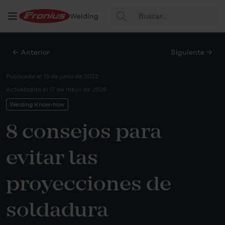
Buscar:
Welding
← Anterior
Siguiente →
Publicado el
13 de junio de 2022
Actualizado el
17 de mayo de 2026
Welding Know-how
8 consejos para
evitar las
proyecciones de
soldadura