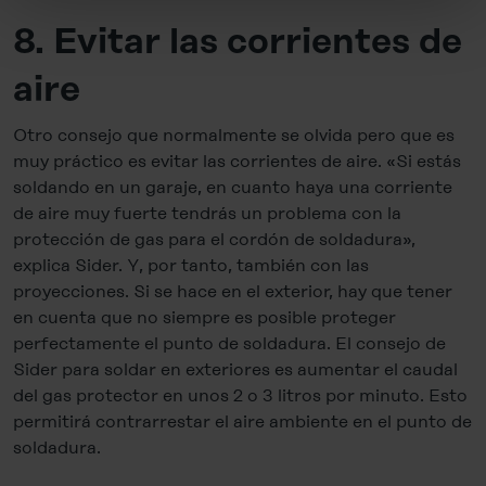
decide individually whether you want to give your consent
8. Evitar las corrientes de
to the data transfer to the USA or not. If, on the other
hand, you click on "Deny", only necessary cookies will
aire
be set.
Otro consejo que normalmente se olvida pero que es
You can revoke your consent at any time in the
Cookie-
muy práctico es evitar las corrientes de aire. «Si estás
Policy
, revoke or change the settings and deselect the
soldando en un garaje, en cuanto haya una corriente
categories subsequently. You can find further details in
de aire muy fuerte tendrás un problema con la
our
Cookie-Policy
as well as in our
Data Privacy
protección de gas para el cordón de soldadura»,
Statement
.
explica Sider. Y, por tanto, también con las
proyecciones. Si se hace en el exterior, hay que tener
Legal Notice
en cuenta que no siempre es posible proteger
perfectamente el punto de soldadura. El consejo de
Sider para soldar en exteriores es aumentar el caudal
del gas protector en unos 2 o 3 litros por minuto. Esto
permitirá contrarrestar el aire ambiente en el punto de
soldadura.