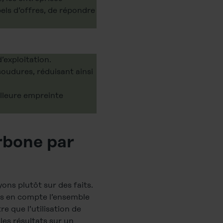
els d’offres, de répondre
’exploitation.
 soudures, réduisant ainsi
illeure empreinte
rbone par
ns plutôt sur des faits.
ns en compte l’ensemble
re que l’utilisation de
les résultats sur un