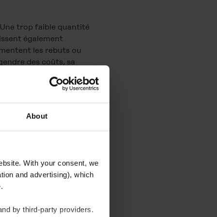
 Une trop faible quantité
laissent également
gmentent les rebuts ou
ngendre des coûts, sa
lisation responsable du
About
website. With your consent, we
tion and advertising), which
te.
nd by third-party providers.