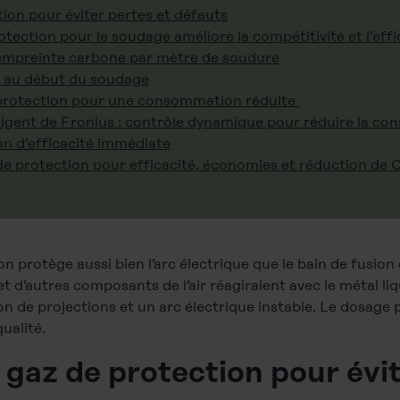
ion pour éviter pertes et défauts
ction pour le soudage améliore la compétitivité et l’effi
’empreinte carbone par mètre de soudure
z au début du soudage
 protection pour une consommation réduite
lligent de Fronius : contrôle dynamique pour réduire la c
on d’efficacité immédiate
de protection pour efficacité, économies et réduction de
on protège aussi bien l’arc électrique que le bain de fusion
e et d’autres composants de l’air réagiraient avec le métal li
ion de projections et un arc électrique instable. Le dosage
ualité.
gaz de protection pour évit