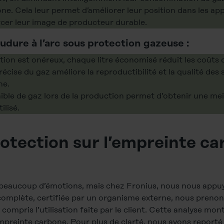
e. Cela leur permet d’améliorer leur position dans les app
rcer leur image de producteur durable.
oudure à l’arc sous protection gazeuse :
ction est onéreux, chaque litre économisé réduit les coûts d
récise du gaz améliore la reproductibilité et la qualité des
he.
ble de gaz lors de la production permet d’obtenir une me
ilisé.
otection sur l’empreinte ca
t beaucoup d’émotions, mais chez Fronius, nous nous appuyo
 complète, certifiée par un organisme externe, nous preno
compris l’utilisation faite par le client. Cette analyse mont
mpreinte carbone. Pour plus de clarté, nous avons reporté 