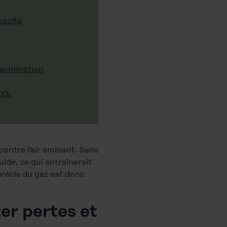
cacité
onsommation
 CO₂
 contre l’air ambiant. Sans
quide, ce qui entraînerait
 précis du gaz est donc
er pertes et