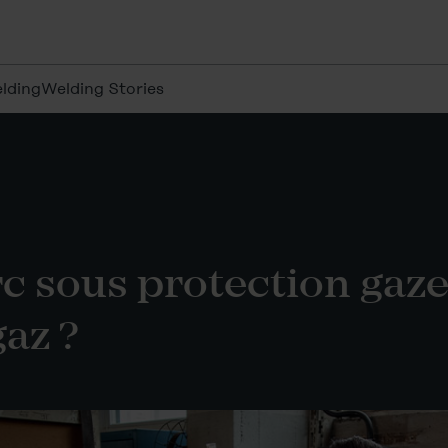
lding
Welding Stories
arc sous protection ga
az ?