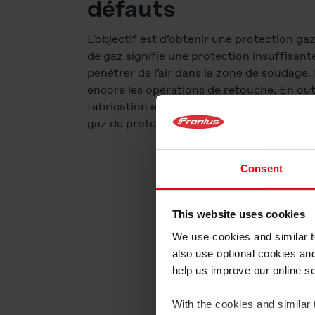
défauts
L’objectif est d’obtenir une protection gaz
de gaz signifie une protection insuffisant
pénétrer de l’air dans la zone de soudage.
encore les opérations de retouche. En outr
fabrication est également très gourmande 
gaz de protection n’est donc pas uniqueme
Consent
This website uses cookies
We use cookies and similar te
also use optional cookies an
help us improve our online s
With the cookies and similar