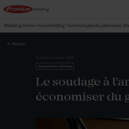
Welding
Welding Know-how
Welding Technologies
Sustainable We
← Retour
Publié sur
2 mars 2026
Sustainable Welding
Le soudage à l’
économiser du g