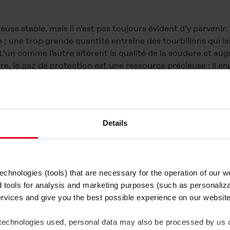
euse stable, mais il n’est pas toujours évident d’y parvenir.
e ; une trop grande quantité entraîne des tourbillons qui 
 L’un comme l’autre altèrent la qualité de la soudure et au
e, le gaz de protection est une ressource précieuse : il e
en énergie et génère une empreinte carbone élevée. L’uti
nt une question de rentabilité, mais aussi d’écologie.
Details
chnologies (tools) that are necessary for the operation of our 
d tools for analysis and marketing purposes (such as personaliza
ervices and give you the best possible experience on our websi
 technologies used, personal data may also be processed by us a