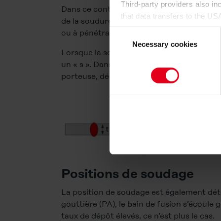
Third-party providers also i
Dans ce contexte, la notion d’épaisseur de
that data transfers to the US
de la soudure. En fonction de l’épaisseur d
having an adequate level of
ou à pénétration partielle est réalisée.
Consent
for control and monitoring pu
Necessary cookies
Selection
Lorsque la soudure couvre toute l’épaisseur d
By clicking on "Allow all", yo
un « s ». Dans le cas des soudures d’angle, 
on the website by us and by t
porteuse, désignée par la dimension « a ».
cookie category you would li
find out more about this in t
to give your consent to the d
cookies will be set.
You can revoke your consent 
subsequently. You can find fu
Positions de soudage
Legal Notice
La position de soudage est également dét
gouttière (PA), le bain de fusion s’écoule
taux de dépôt élevés, ce n’est plus le cas.