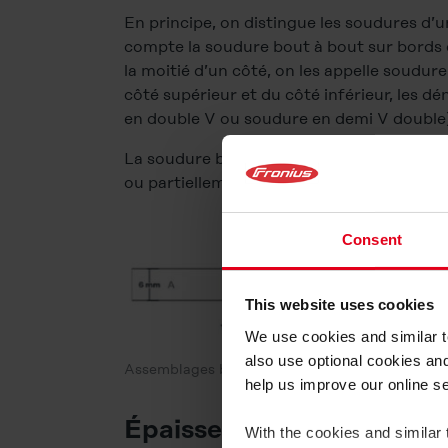
En principe, on distingue les soudures d’u
compte la soudure bout à bout sur bords dr
la moitié d’un côté, on les appelle soudur
côté supérieur et du côté inférieur, les 
en double V ou soudure en demi V double)
La soudure bout à bout sur bords relevés 
ou partiellement aplanie après le soudage
Consent
This website uses cookies
We use cookies and similar te
also use optional cookies an
Assemblages bout à bout avec soudure bout à b
help us improve our online s
Épaisseur de soudure
With the cookies and similar