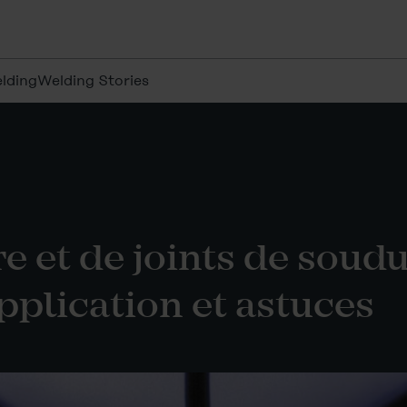
lding
Welding Stories
 et de joints de soudu
application et astuces