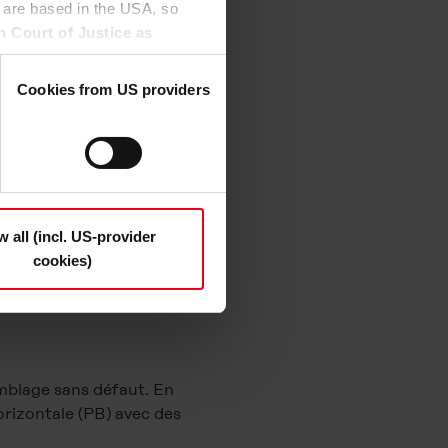
 are based in the USA, so
mine la section porteuse
n Court of Justice as
dure à pleine pénétration
to access by US authorities
 this.
Cookies from US providers
 celle-ci est décrite avec
n the "Details", may be used
a section transversale
the option to decide which
t be deselected); you can
ndividually whether you want
n "Deny", only necessary
w all (incl. US-provider
cookies)
s and deselect the categories
cy Statement
.
mblage sans défaut. En
orizontale (PB) avec des