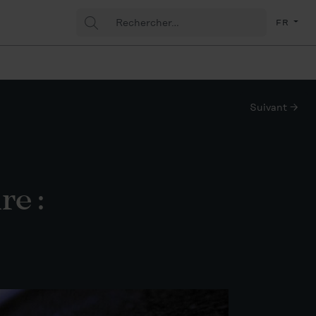
Rechercher
(Fran
FR
:
Suivant →
re :