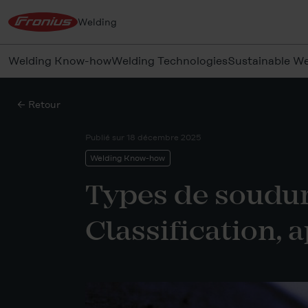
Welding
Welding Know-how
Welding Technologies
Sustainable We
← Retour
Publié sur
18 décembre 2025
Welding Know-how
Types de soudure
Classification, 