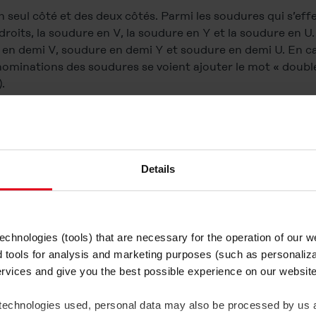
n seul côté et des deux côtés. Parmi les soudures qui s’eff
oits, la soudure en V, la soudure en Y et la soudure en U.
e en demi V, soudure en demi Y et soudure en demi U. En ca
dénominations des soudures se voient ajouter le mot « doub
.
est un cas particulier de soudure bout à bout sur bords dr
 et permet des vitesses de soudage très élevées.
Details
chnologies (tools) that are necessary for the operation of our 
d tools for analysis and marketing purposes (such as personaliza
out sur bords droits, soudure en V, soudure en Y et soudure en 
ervices and give you the best possible experience on our websi
 technologies used, personal data may also be processed by us a