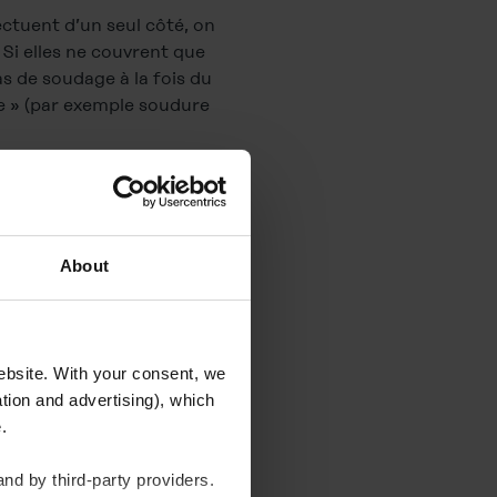
ectuent d’un seul côté, on
 Si elles ne couvrent que
s de soudage à la fois du
le » (par exemple soudure
oits qui est entièrement
About
website. With your consent, we
tion and advertising), which
U
te.
nd by third-party providers.