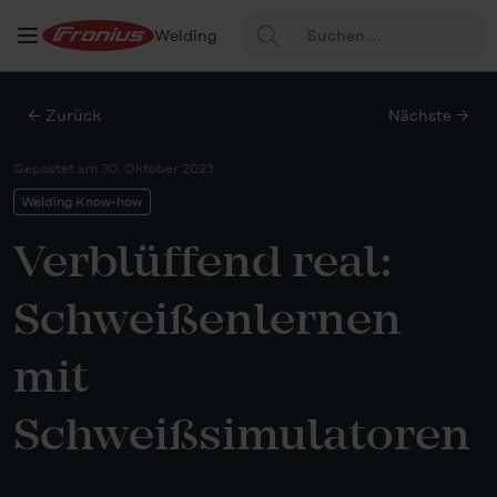
Suche
Welding
nach:
← Zurück
Nächste →
Gepostet am
30. Oktober 2023
Welding Know-how
Verblüffend real:
Schweißenlernen
mit
Schweißsimulatoren