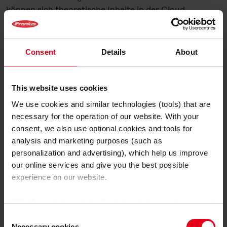
können sich theoretische Inhalte in der Cloud
aneignen und die praktischen Einheiten am Simulator
durchführen.
Consent
Details
About
Eine der Besonderheiten dieses Schweißsimulators:
Der gesamte Arbeitsvorgang wurde mitgedacht. „Mit
dem Welducation Simulator haben wir virtuelle
This website uses cookies
Schweißausbildung neu gedacht. Wir wollten sie noch
realitätsgetreuer machen, nicht nur mithilfe von AR-
We use cookies and similar technologies (tools) that are
Technologie und dem damit verbundenen verblüffend
necessary for the operation of our website. With your
echten Schweißerlebnis, sondern auch mit der
consent, we also use optional cookies and tools for
Integration von Vorbereitungs- und
analysis and marketing purposes (such as
Zwischenschritten. Habe ich die Masse angeschlossen?
personalization and advertising), which help us improve
Ist das Gas da? Habe ich die Parameter korrekt
our online services and give you the best possible
eingestellt? Bei der Ausbildung am Welducation
experience on our website.
Simulator wurden Schritte wie diese
mitberücksichtigt, damit neue Schweißfachkräfte
With the cookies and similar technologies used, personal
diese Gedankengänge von Anfang an mit in die Praxis
data may also be processed by us and by third-party
Consent
nehmen“, gibt Zauner Einblick in den neuen Fronius
providers. Third-party providers also include Google LLC,
Necessary cookies