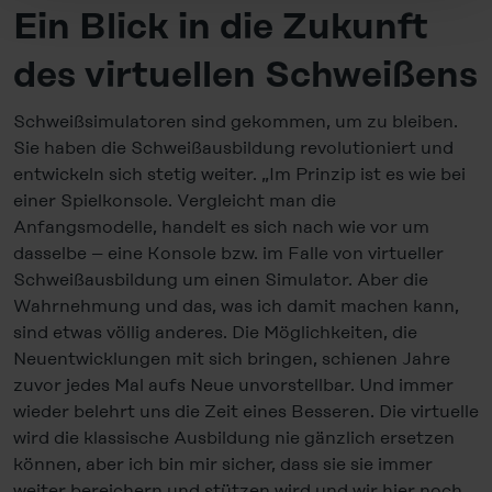
to the data transfer to the USA or not. If, on the other
Ein Blick in die Zukunft
hand, you click on "Deny", only necessary cookies will
be set.
des virtuellen Schweißens
You can revoke your consent at any time in the
Cookie-
Schweißsimulatoren sind gekommen, um zu bleiben.
Policy
, revoke or change the settings and deselect the
Sie haben die Schweißausbildung revolutioniert und
categories subsequently. You can find further details in
entwickeln sich stetig weiter. „Im Prinzip ist es wie bei
our
Cookie-Policy
as well as in our
Data Privacy
einer Spielkonsole. Vergleicht man die
Statement
.
Anfangsmodelle, handelt es sich nach wie vor um
dasselbe – eine Konsole bzw. im Falle von virtueller
Legal Notice
Schweißausbildung um einen Simulator. Aber die
Wahrnehmung und das, was ich damit machen kann,
sind etwas völlig anderes. Die Möglichkeiten, die
Neuentwicklungen mit sich bringen, schienen Jahre
zuvor jedes Mal aufs Neue unvorstellbar. Und immer
wieder belehrt uns die Zeit eines Besseren. Die virtuelle
wird die klassische Ausbildung nie gänzlich ersetzen
können, aber ich bin mir sicher, dass sie sie immer
weiter bereichern und stützen wird und wir hier noch