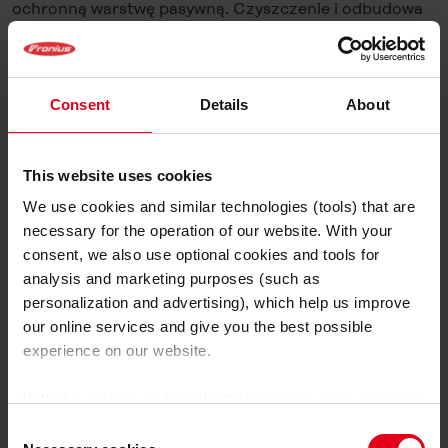
ochronną warstwę pasywną. Czyszczenie i odbudowa
warstwy pasywnej — pasywacja — dokonują się zatem
w trakcie tego samego kroku roboczego. Inaczej niż w
przypadku wytrawiania czy mechanicznego
czyszczenia spoiny nie jest konieczne czekanie, aż
Consent
Details
About
warstwa pasywna powoli utworzy się sama.
Proces czyszczenia elektrochemicznego spoin TIG
This website uses cookies
przy użyciu specjalnego urządzenia pokazany jest
We use cookies and similar technologies (tools) that are
także w filmie o nowym urządzeniu do czyszczenia
necessary for the operation of our website. With your
spoin MagicCleaner 150 lub 300 (wkleić oba filmy):
consent, we also use optional cookies and tools for
analysis and marketing purposes (such as
personalization and advertising), which help us improve
our online services and give you the best possible
experience on our website.
With the cookies and similar technologies used, personal
Pliki cookie wymagane do
data may also be processed by us and by third-party
Consent
providers. Third-party providers also include Google LLC,