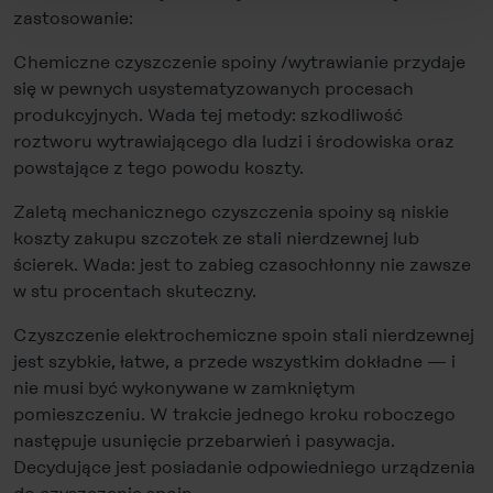
to the data transfer to the USA or not. If, on the other
zastosowanie:
hand, you click on "Deny", only necessary cookies will
be set.
Chemiczne czyszczenie spoiny /wytrawianie przydaje
się w pewnych usystematyzowanych procesach
You can revoke your consent at any time in the
Cookie-
produkcyjnych. Wada tej metody: szkodliwość
Policy
, revoke or change the settings and deselect the
roztworu wytrawiającego dla ludzi i środowiska oraz
categories subsequently. You can find further details in
powstające z tego powodu koszty.
our
Cookie-Policy
as well as in our
Data Privacy
Zaletą mechanicznego czyszczenia spoiny są niskie
Statement
.
koszty zakupu szczotek ze stali nierdzewnej lub
ścierek. Wada: jest to zabieg czasochłonny nie zawsze
Legal Notice
w stu procentach skuteczny.
Czyszczenie elektrochemiczne spoin stali nierdzewnej
jest szybkie, łatwe, a przede wszystkim dokładne — i
nie musi być wykonywane w zamkniętym
pomieszczeniu. W trakcie jednego kroku roboczego
następuje usunięcie przebarwień i pasywacja.
Decydujące jest posiadanie odpowiedniego urządzenia