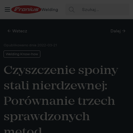
Szukaj:
Welding
← Wstecz
Dalej →
Opublikowano dnia
2022-03-21
Welding Know-how
Czyszczenie spoiny
stali nierdzewnej:
Porównanie trzech
sprawdzonych
metod