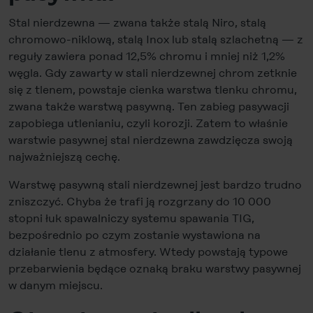
Stal nierdzewna — zwana także stalą Niro, stalą
chromowo-niklową, stalą Inox lub stalą szlachetną — z
reguły zawiera ponad 12,5% chromu i mniej niż 1,2%
węgla. Gdy zawarty w stali nierdzewnej chrom zetknie
się z tlenem, powstaje cienka warstwa tlenku chromu,
zwana także warstwą pasywną. Ten zabieg pasywacji
zapobiega utlenianiu, czyli korozji. Zatem to właśnie
warstwie pasywnej stal nierdzewna zawdzięcza swoją
najważniejszą cechę.
Warstwę pasywną stali nierdzewnej jest bardzo trudno
zniszczyć. Chyba że trafi ją rozgrzany do 10 000
stopni łuk spawalniczy systemu spawania TIG,
bezpośrednio po czym zostanie wystawiona na
działanie tlenu z atmosfery. Wtedy powstają typowe
przebarwienia będące oznaką braku warstwy pasywnej
w danym miejscu.