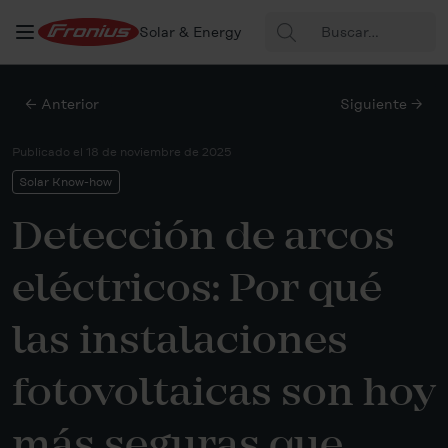
Buscar:
Solar & Energy
← Anterior
Siguiente →
Publicado el
18 de noviembre de 2025
Solar Know-how
Detección de arcos
eléctricos: Por qué
las instalaciones
fotovoltaicas son hoy
más seguras que