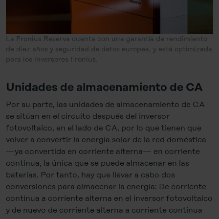
be set.
You can revoke your consent at any time in the
Cookie-
La Fronius Reserva cuenta con una garantía de rendimiento
Policy
, revoke or change the settings and deselect the
de diez años y seguridad de datos europea, y está optimizada
categories subsequently. You can find further details in
para los inversores Fronius.
our
Cookie-Policy
as well as in our
Data Privacy
Statement
.
Unidades de almacenamiento de CA
Legal Notice
Por su parte, las unidades de almacenamiento de CA
se sitúan en el circuito después del inversor
fotovoltaico, en el lado de CA, por lo que tienen que
volver a convertir la energía solar de la red doméstica
—ya convertida en corriente alterna— en corriente
continua, la única que se puede almacenar en las
baterías. Por tanto, hay que llevar a cabo dos
conversiones para almacenar la energía: De corriente
continua a corriente alterna en el inversor fotovoltaico
y de nuevo de corriente alterna a corriente continua