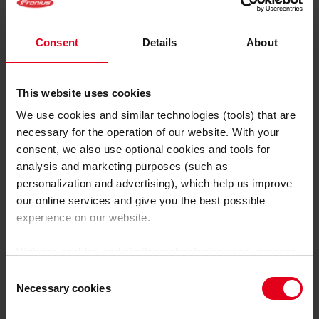
negro» en algunos casos. Puedes consultar qué
significan «Full Backup» y «capacidad de arranque en
negro» en esta
.
entrada del blog
Consent
Details
About
This website uses cookies
We use cookies and similar technologies (tools) that are
necessary for the operation of our website. With your
consent, we also use optional cookies and tools for
analysis and marketing purposes (such as
personalization and advertising), which help us improve
our online services and give you the best possible
experience on our website.
With the cookies and similar technologies used, personal
data may also be processed by us and by third-party
Este esquema ilustra la integración de sectores FV con una
Consent
providers. Third-party providers also include Google LLC,
unidad de almacenamiento de CC que se comunica
Necessary cookies
Selection
directamente con el inversor híbrido.
YouTube LLC and Meta Platforms, Inc., which are based