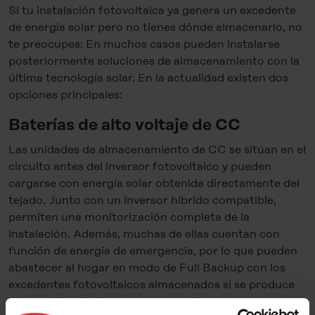
Si tu instalación fotovoltaica ya genera un excedente
de energía solar pero no tienes dónde almacenarlo, no
te preocupes: En muchos casos pueden instalarse
posteriormente soluciones de almacenamiento con la
última tecnología solar. En la actualidad existen dos
opciones principales:
Baterías de alto voltaje de CC
Las unidades de almacenamiento de CC se sitúan en el
circuito antes del inversor fotovoltaico y pueden
cargarse con energía solar obtenida directamente del
tejado. Junto con un inversor híbrido compatible,
permiten una monitorización completa de la
instalación. Además, muchas de ellas cuentan con
función de energía de emergencia, por lo que pueden
abastecer al hogar en modo de Full Backup con los
excedentes fotovoltaicos almacenados si se produce
un apagón, e incluso son capaces de arrancar «en