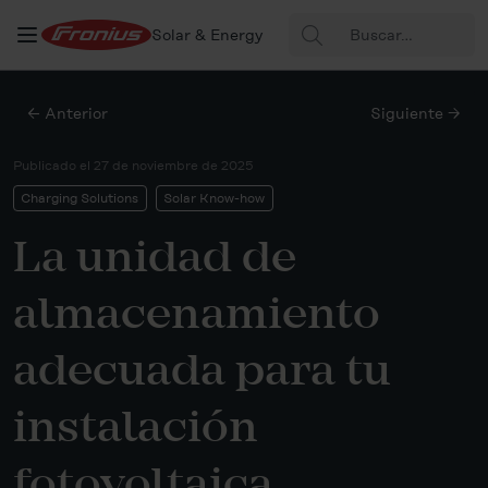
Buscar:
Solar & Energy
← Anterior
Siguiente →
Publicado el
27 de noviembre de 2025
Charging Solutions
Solar Know-how
La unidad de
almacenamiento
adecuada para tu
instalación
fotovoltaica