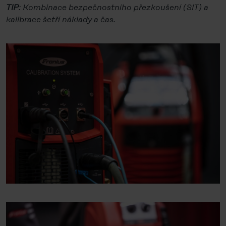
TIP
: Kombinace bezpečnostního přezkoušení (SIT) a
kalibrace šetří náklady a čas.