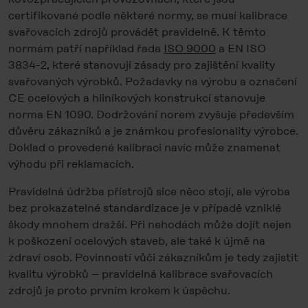
certifikované podle některé normy, se musí kalibrace
svařovacích zdrojů provádět pravidelně. K těmto
normám patří například řada
ISO 9000
a EN ISO
3834-2, které stanovují zásady pro zajištění kvality
svařovaných výrobků. Požadavky na výrobu a označení
CE ocelových a hliníkových konstrukcí stanovuje
norma EN 1090. Dodržování norem zvyšuje především
důvěru zákazníků a je známkou profesionality výrobce.
Doklad o provedené kalibraci navíc může znamenat
výhodu při reklamacích.
Pravidelná údržba přístrojů sice něco stojí, ale výroba
bez prokazatelné standardizace je v případě vzniklé
škody mnohem dražší. Při nehodách může dojít nejen
k poškození ocelových staveb, ale také k újmě na
zdraví osob. Povinností vůči zákazníkům je tedy zajistit
kvalitu výrobků – pravidelná kalibrace svařovacích
zdrojů je proto prvním krokem k úspěchu.