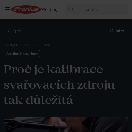
Hledat:
Welding
← Zpět
Další →
Zveřejněno dne
14. 12. 2020
Welding Know-how
Proč je kalibrace
svařovacích zdrojů
tak důležitá