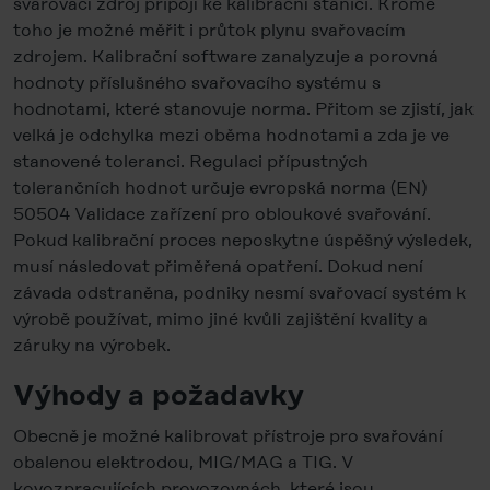
svařovací zdroj připojí ke kalibrační stanici. Kromě
toho je možné měřit i průtok plynu svařovacím
zdrojem. Kalibrační software zanalyzuje a porovná
hodnoty příslušného svařovacího systému s
hodnotami, které stanovuje norma. Přitom se zjistí, jak
velká je odchylka mezi oběma hodnotami a zda je ve
stanovené toleranci. Regulaci přípustných
tolerančních hodnot určuje evropská norma (EN)
50504 Validace zařízení pro obloukové svařování.
Pokud kalibrační proces neposkytne úspěšný výsledek,
musí následovat přiměřená opatření. Dokud není
závada odstraněna, podniky nesmí svařovací systém k
výrobě používat, mimo jiné kvůli zajištění kvality a
záruky na výrobek.
Výhody a požadavky
Obecně je možné kalibrovat přístroje pro svařování
obalenou elektrodou, MIG/MAG a TIG. V
kovozpracujících provozovnách, které jsou