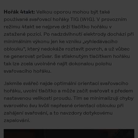
Velkou oporou mohou být také
Hořák 4takt:
používané svařovací hořáky TIG (WIG). V provozním
režimu 4takt se nejprve drží tlačítko hořáku v
zatažené pozici. Po nadzdvihnutí elektrody dochází při
minimálním výkonu jen ke vzniku „vyhledávacího
oblouku“, který nedokáže roztavit povrch, a už vůbec
ne generovat průvar. Se stisknutým tlačítkem hořáku
tak lze zcela uvolněně najít dokonalou polohu
svařovacího hořáku.
Jakmile svářeč najde optimální orientaci svařovacího
hořáku, uvolní tlačítko a může začít svařovat s předem
nastavenou velikostí proudu. Tím se minimalizují chyby
svarového švu kvůli nepřesné orientaci oblouku při
zahájení svařování, a to navzdory dotykovému
zapalování.