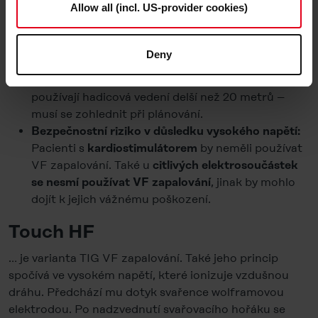
Allow all (incl. US-provider cookies)
jsou vysokofrekvenční
.
horší
zapalovací vlastnosti
be used on the website by us and by third-party providers
Čím větší je část hadicového vedení ve vzduchu,
(also in the USA). However, you also have the option to
tím lepší jsou zapalovací vlastnosti.
decide which cookie category you would like to consent
Deny
Speciálně
při
mechanizovaném svařování TIG
to (except for the necessary cookies, which cannot be
vzniká
: Někdy se
problém se ztrátou napětí
deselected); you can find out more about this in the
používají hadicová vedení delší než 20 metrů –
Cookie-Policy
and in the "Details". Here you can also
musí se zohlednit při plánování.
decide individually whether you want to give your consent
Bezpečnostní riziko v důsledku vysokého napětí:
to the data transfer to the USA or not. If, on the other
Pacienti s
by neměli používat
kardiostimulátorem
hand, you click on "Deny", only necessary cookies will
VF zapalování. Také u
citlivých elektrosoučástek
be set.
, jinak by mohlo
se nesmí používat
VF zapalování
dojít k jejich vážnému poškození.
You can revoke your consent at any time in the
Cookie-
Policy
, revoke or change the settings and deselect the
Touch HF
categories subsequently. You can find further details in
our
Cookie-Policy
as well as in our
Data Privacy
… je varianta TIG VF zapalování. Také jeho princip
Statement
.
spočívá ve vysokém napětí, které ionizuje vzdušnou
dráhu. Předchází mu dotyk svařence wolframovou
Legal Notice
elektrodou. Po nadzvednutí svařovacího hořáku se