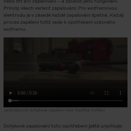
nebo lift arc zapalování – a způsob jeho fungování.
Princip všech variant zapalování: Pro wolframovou
elektrodu je v zásadě každé zapalování špatné. Každý
proces zapálení totiž vede k opotřebení vzácného
wolframu.
Jednoduché dotykové zapálení bez tlačítka hořáku
Dotykové zapalování toto opotřebení ještě urychluje: