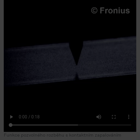
Funkce pozvolného rozběhu s kontaktním zapalováním