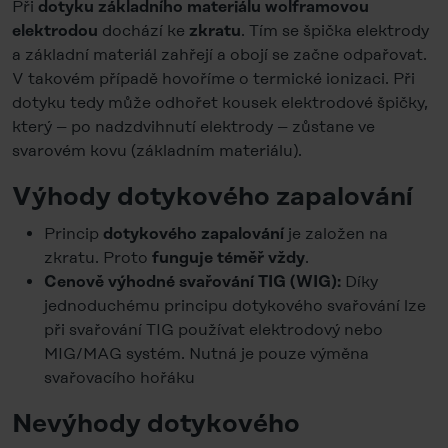
Při
dotyku základního materiálu wolframovou
dochází ke
. Tím se špička elektrody
elektrodou
zkratu
a základní materiál zahřejí a obojí se začne odpařovat.
V takovém případě hovoříme o termické ionizaci. Při
dotyku tedy může odhořet kousek elektrodové špičky,
který – po nadzdvihnutí elektrody – zůstane ve
svarovém kovu (základním materiálu).
Výhody dotykového zapalování
Princip
je založen na
dotykového zapalování
zkratu. Proto
.
funguje
téměř vždy
Díky
Cenově výhodné svařování TIG (WIG):
jednoduchému principu dotykového svařování lze
při svařování TIG používat elektrodový nebo
MIG/MAG systém. Nutná je pouze výměna
svařovacího hořáku
Nevýhody dotykového