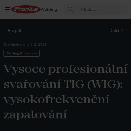
Hledat:
Welding
← Zpět
Další →
Zveřejněno dne
3. 2. 2021
Welding Know-how
Vysoce profesionální
svařování TIG (WIG):
vysokofrekvenční
zapalování