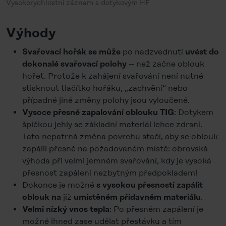
Vysokorychlostní záznam s dotykovým HF
Výhody
po nadzvednutí
Svařovací hořák se může
uvést do
– než začne oblouk
dokonalé svařovací polohy
hořet. Protože k zahájení svařování není nutné
stisknout tlačítko hořáku, „zachvění“ nebo
případné jiné změny polohy jsou vyloučené.
: Dotykem
Vysoce přesné zapalování oblouku TIG
špičkou jehly se základní materiál lehce zdrsní.
Tato nepatrná změna povrchu stačí, aby se oblouk
zapálil přesně na požadovaném místě: obrovská
výhoda při velmi jemném svařování, kdy je vysoká
přesnost zapálení nezbytným předpokladem!
Dokonce je možné
s vysokou přesností zapálit
již
.
oblouk na
umístěném přídavném materiálu
: Po přesném zapálení je
Velmi nízký vnos tepla
možné ihned zase udělat přestávku a tím