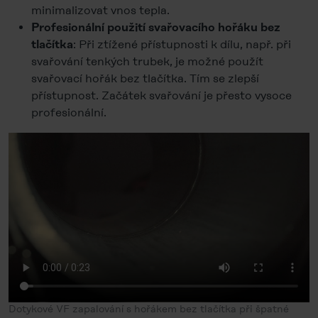
minimalizovat vnos tepla.
Profesionální použití svařovacího hořáku bez
: Při ztížené přístupnosti k dílu, např. při
tlačítka
svařování tenkých trubek, je možné použít
svařovací hořák bez tlačítka. Tím se zlepší
přístupnost. Začátek svařování je přesto vysoce
profesionální.
Dotykové VF zapalování s hořákem bez tlačítka při špatné