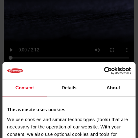
Standardní VF zapalování jako vysokorychlostní záznam
Nezbytná je VF cívka, která zajišťuje potřebnou
Consent
Details
About
energii. Protože se u takzvaného VF modulu jedná o
prostorově náročné i finančně nákladné technické
rozšíření svařovacího systému, najdeme tuto
This website uses cookies
technologii zatím jen u určitých přístrojů TIG.
We use cookies and similar technologies (tools) that are
necessary for the operation of our website. With your
Výhody VF zapalování
consent, we also use optional cookies and tools for