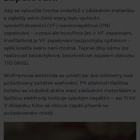
Aby se vyloučila tvorba vměstků v základním materiálu
a zajistily velmi čisté svary, bylo vyvinuto
vysokofrekvenční (VF) vysokonapěťové (VN)
zapalování – v praxi ale hovoříme jen o VF zapalování.
Kvalitativně je VF zapalování bezpochyby optimum –
vyšší kvalita svaru není možná. Teprve díky němu lze
realizovat bezdotykové, bezzkratové zapálení oblouku
TIG (WIG).
Wolframová elektroda se umístí asi dva milimetry nad
požadovaný začátek svařování. Při stisknutí tlačítka
hořáku se vzdušná dráha mezi základním materiálem a
špičkou elektrody ionizuje vysokým napětím – asi 11 kV.
V důsledku toho se oblouk zapálí přesně na
požadovaném místě.