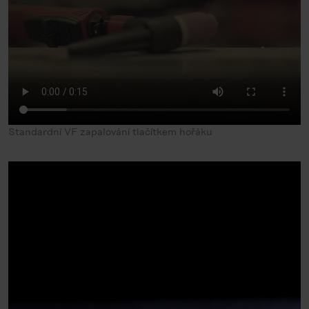
Standardní VF zapalování tlačítkem hořáku