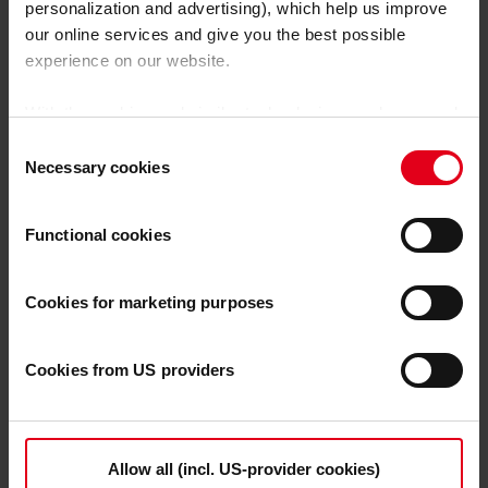
personalization and advertising), which help us improve
avec le process de soudage à proprement parler. À
our online services and give you the best possible
leurs débuts, ils ont souvent du mal à comprendre
experience on our website.
certains facteurs tels que les conséquences de l’apport
d’énergie sur les pièces, la déformation, ou encore la
With the cookies and similar technologies used, personal
résistance du matériau. Mais qu’importe, puisque le
data may also be processed by us and by third-party
plan de séquence de soudage met aujourd’hui tout ce
Consent
providers. Third-party providers also include Google LLC,
Necessary cookies
savoir à disposition.
Selection
YouTube LLC and Meta Platforms, Inc., which are based
« Le professionnel n’a pas besoin de savoir comment
in the USA, so that data transfers to the USA cannot be
Functional cookies
les paramètres jouent en arrière-plan du processus de
ruled out.
The USA is not certified by the European
soudage. Il doit simplement guider la torche, avoir une
Court of Justice as having an adequate level of data
bonne dextérité manuelle et pouvoir lire sur l’écran
protection.
There is a risk that your data may be subject
Cookies for marketing purposes
l’endroit où doit être réalisée la soudure. Le logiciel de
to access by US authorities for control and monitoring
séquence de soudage se charge de tout le reste à sa
purposes and that no effective legal remedies are
place. Ainsi, même des personnes qui viennent tout
Cookies from US providers
available against this.
juste de changer de métier et n’ont encore que peu
d’expérience en matière de soudage peuvent atteindre
By clicking on "Allow all", you agree that all cookies, as
de formidables résultats, apprendre plus rapidement et
described in our
Cookie-Policy
and in the "Details", may
Allow all (incl. US-provider cookies)
prendre vraisemblablement plus de plaisir à travailler »
,
be used on the website by us and by third-party providers