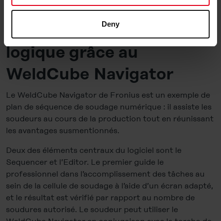
résume Anita Beck.
(also in the USA). However, you also have the option to
decide which cookie category you would like to consent
Deny
Un soudage simple et
to (except for the necessary cookies, which cannot be
deselected); you can find out more about this in the
logique grâce au
Cookie-Policy
and in the "Details". Here you can also
decide individually whether you want to give your consent
WeldCube Navigator
to the data transfer to the USA or not. If, on the other
hand, you click on "Deny", only necessary cookies will
Le WeldCube Navigator de Fronius est un exemple de
be set.
plan de séquence de soudage numérique : il assiste les
soudeurs au cours de la production tout en réunissant
You can revoke your consent at any time in the
Cookie-
les avantages susmentionnés.
Policy
, revoke or change the settings and deselect the
Deux des éléments centraux du logiciel sont le
categories subsequently. You can find further details in
Sequencer et l’Editor. Le premier guide le
our
Cookie-Policy
as well as in our
Data Privacy
professionnel dans l’accomplissement des tâches au
Statement
.
sein de la cellule de soudage à l’aide d’un écran adapté,
et le résultat est vérifié par rapport au nombre de
Legal Notice
soudures autorisé. Le soudeur peut utiliser le