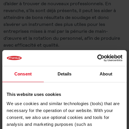
d’aider à trouver de nouveaux professionnels. En
revanche, s’ils sont déjà présents, il peut les aider à
atteindre de bons résultats de soudage et donc
s’avérer un instrument des plus utiles pour les
entreprises mises à mal par la pénurie de main-
d’œuvre et la rotation du personnel, afin de produire
avec efficacité et qualité.
Du taxi à l’atelier de
soudage
Consent
Details
About
Qu’il s’agisse d’agents de service ou de chauffeurs de
taxi, dès lors que des personnes issues de métiers
This website uses cookies
différents se reconvertissent pour devenir soudeurs
We use cookies and similar technologies (tools) that are
MIG/MAG, ils suivent d’ordinaire une formation de
necessary for the operation of our website. With your
base pour apprendre comment tenir la torche de
consent, we also use optional cookies and tools for
soudage, ou connaître la vitesse à laquelle ils doivent
analysis and marketing purposes (such as
souder. Mais les néophytes n’ont que peu d’expérience