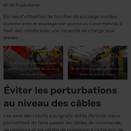
et de tuyauterie.
En cas d’utilisation de torches de soudage lourdes,
comme avec le soudage par points ou LaserHybrid, il
faut des robots avec une capacité de charge plus
élevée.
Bras robotique mince avec
une longue portée et un long
Bras robotique large et court
coude de tuyau
avec un arbre creux
Éviter les perturbations
au niveau des câbles
Les axes des robots à poignets dotés d’arbres creux
permettent de faire passer les câbles de commande,
de capteurs et les câbles de puissance à l’intérieur de