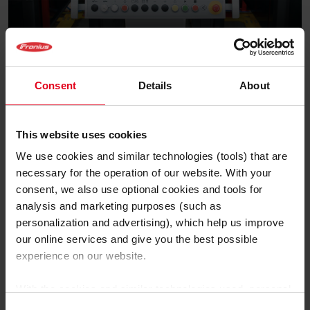
Contrôle intuitif du système avec visualisation 3D en temps réel
…
Consent
Details
About
Éditeurs de programmes,
contrôle des données
This website uses cookies
We use cookies and similar technologies (tools) that are
numériques de soudage
necessary for the operation of our website. With your
consent, we also use optional cookies and tools for
et gestion des utilisateurs
analysis and marketing purposes (such as
personalization and advertising), which help us improve
/ Les commandes de
our online services and give you the best possible
système high-tech
experience on our website.
modernes excellent
avec des éditeurs de
With the cookies and similar technologies used, personal
programmes intuitifs.
data may also be processed by us and by third-party
Les techniciens en