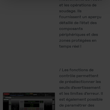
decide individually whether you want to give your consent
et les opérations de
to the data transfer to the USA or not. If, on the other
soudage. Ils
hand, you click on "Deny", only necessary cookies will
fournissent un aperçu
be set.
détaillé de l’état des
composants
You can revoke your consent at any time in the
Cookie-
périphériques et des
Policy
, revoke or change the settings and deselect the
zones protégées en
categories subsequently. You can find further details in
temps réel !
our
Cookie-Policy
as well as in our
Data Privacy
Statement
.
…
Legal Notice
/ Les fonctions de
contrôle permettent
de présélectionner les
seuils d’avertissement
et les limites d’erreur. Il
est également possible
de paramétrer des