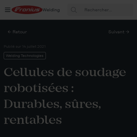
Rechercher
Welding
:
← Retour
Suivant →
Publié sur
14 juillet 2021
Welding Technologies
Cellules de soudage
robotisées :
Durables, sûres,
rentables