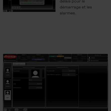
délais pour le
démarrage et les
alarmes.
…
…
…