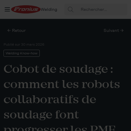
Rechercher
Welding
:
← Retour
Suivant →
Publié sur
30 mars 2026
Welding Know-how
Cobot de soudage :
comment les robots
collaboratifs de
soudage font
progresser les PME