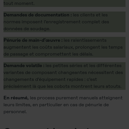
tout moment.
les clients et les
Demandes de documentation :
normes imposent l’enregistrement complet des
données de soudage.
les ralentissements
Pénurie de main-d’œuvre :
augmentent les coûts salariaux, prolongent les temps
de passage et compromettent les délais.
les petites séries et les différentes
Demande volatile :
variantes de composant changeantes nécessitent des
changements d’équipement rapides : c’est
précisément là que les cobots montrent leurs atouts.
les process purement manuels atteignent
En résumé,
leurs limites, en particulier en cas de pénurie de
personnel.