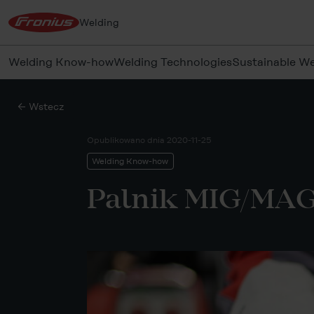
Welding
Welding Know-how
Welding Technologies
Sustainable We
← Wstecz
Opublikowano dnia
2020-11-25
Welding Know-how
Palnik MIG/MAG: