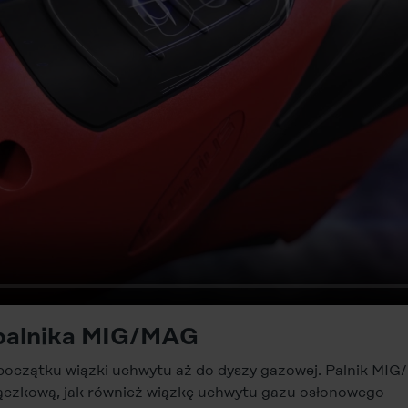
palnika MIG/MAG
oczątku wiązki uchwytu aż do dyszy gazowej. Palnik MIG
 złączkową, jak również wiązkę uchwytu gazu osłonowego 