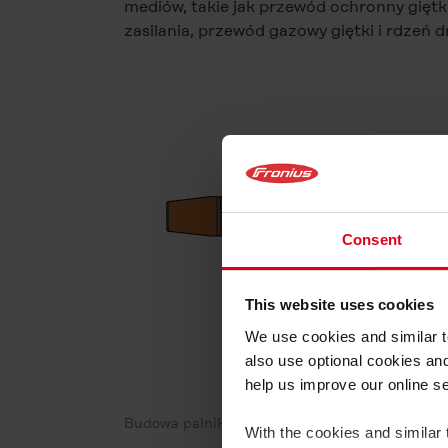
mediów, takie jak przewód ochronny giętk
zasilania, przewód gazowy giętki i rdzeń d
Consent
This website uses cookies
We use cookies and similar te
also use optional cookies an
help us improve our online s
Budowa palnika z wiązką uchwytu palnika w p
With the cookies and similar