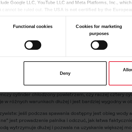
nclude Google LLC, YouTube LLC and Meta Platforms, Inc., which
 w przekroju poprzecznym Kompletna wiązka palnika spaw
A cannot be ruled out.
The USA is not certified by the Europea
kolanko rurowe wraz z zamontowanymi częściami eksploatac
 data protection.
There is a risk that your data may be subject 
jący końcówki prądowej i osłona antyodpryskowa. Całkow
rposes and that no effective legal remedies are available against
Functional cookies
Cookies for marketing
purposes
u agree that all cookies, as described in our
Cookie-Policy
and i
walnicze, należy się upewnić, czy są one skonstruowane dla
hird-party providers (also in the USA). However, you also have 
zie znamionowym do 220 A w palnik o prądzie 600 A byłob
ke to consent to (except for the necessary cookies, which canno
awania w najmniejszy dostępny palnik. Dlatego też odpo
he
Cookie-Policy
and in the "Details". Here you can also decide i
ożliwie największego zakresu mocy źródła spawalniczego.
ata transfer to the USA or not. If, on the other hand, you click o
Allo
Deny
odą?
oże stać się podstawową kwestią, którą można porównać 
at any time in the
Cookie-Policy
, revoke or change the setting
nczy cylinder chłodzony powietrzem, czy raczej cztery cy
rther details in our
Cookie-Policy
as well as in our
Data Priva
 w różnych warunkach dłużej i jest bardziej wygodny w o
wiste: jeśli podczas spawania dostępny jest obieg wody 
e” jest prowadzenie palnika i odczuć, jak łatwa faktycznie
dą wytrzymuje dłużej i pozwala na uzyskanie większej moc