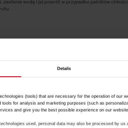
i, zasilanie wodą i jej powrót w przypadku palników chło
rutu.
Details
chnologies (tools) that are necessary for the operation of our 
d tools for analysis and marketing purposes (such as personaliza
ervices and give you the best possible experience on our websi
rzekroju poprzecznym
 technologies used, personal data may also be processed by us a