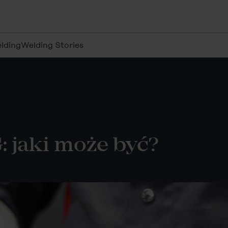
lding
Welding Stories
 jaki może być?