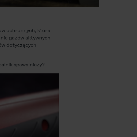
zów ochronnych, które
łonie gazów aktywnych
łów dotyczących
palnik spawalniczy?