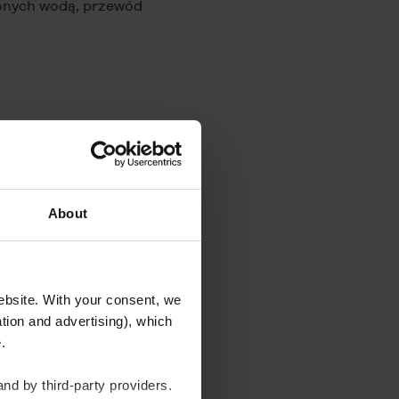
dzonych wodą, przewód
About
website. With your consent, we
tion and advertising), which
te.
nd by third-party providers.