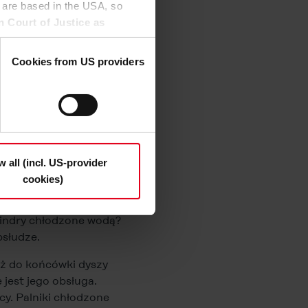
 are based in the USA, so
alniczego zawiera
n Court of Justice as
yjnymi, takimi jak dysza
to access by US authorities
ita długość zwykłych
 this.
Cookies from US providers
n the "Details", may be used
 różnych klas mocy.
the option to decide which
y równie absurdalne, jak
t be deselected); you can
wiedni palnik MIG/MAG
ndividually whether you want
n "Deny", only necessary
w all (incl. US-provider
cookies)
z zakupem motocykla.
s and deselect the categories
lindry chłodzone wodą?
cy Statement
.
bsłudze.
aż do końcówki dyszy
 jest jego obsługa.
y. Palniki chłodzone