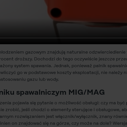
hłodzeniem gazowym znajdują naturalne odzwierciedlenie w
procent droższy. Dochodzi do tego oczywiście jeszcze pr
sażony system spawania. Jednak, ponieważ palnik spawalnic
 wliczyć go w podstawowe koszty eksploatacji, nie należy 
astosowaniu gazu lub wody.
alniku spawalniczym MIG/MAG
zenia pojawia się pytanie o możliwość obsługi: czy ma być 
ie zrobić, jeśli chodzi o elementy sterujące i obsługowe, 
arnym rozwiązaniem jest włącznik/wyłącznik, znany również
owinien on znajdować się na górze, czy może na dole? Wersja