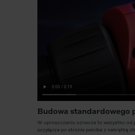
Budowa standardowego 
W uproszczeniu oznacza to wszystko od p
przyłącze po stronie palnika z nakrętką