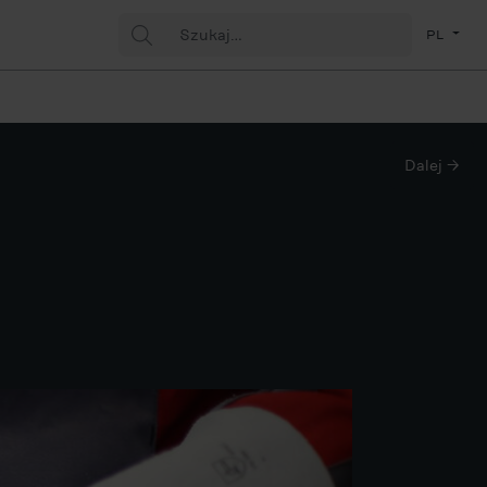
Szukaj:
(Polsk
PL
Dalej →