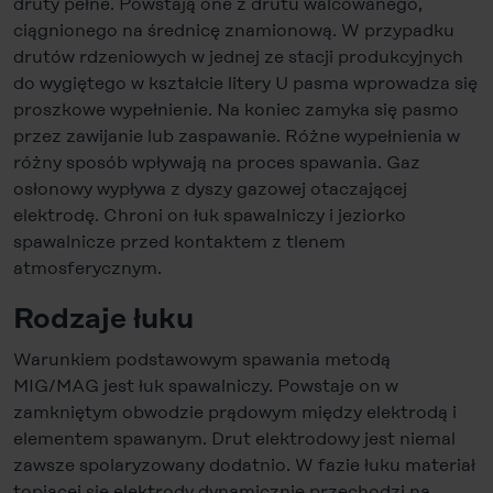
druty pełne. Powstają one z drutu walcowanego,
ciągnionego na średnicę znamionową. W przypadku
drutów rdzeniowych w jednej ze stacji produkcyjnych
do wygiętego w kształcie litery U pasma wprowadza się
proszkowe wypełnienie. Na koniec zamyka się pasmo
przez zawijanie lub zaspawanie. Różne wypełnienia w
różny sposób wpływają na proces spawania. Gaz
osłonowy wypływa z dyszy gazowej otaczającej
elektrodę. Chroni on łuk spawalniczy i jeziorko
spawalnicze przed kontaktem z tlenem
atmosferycznym.
Rodzaje łuku
Warunkiem podstawowym spawania metodą
MIG/MAG jest łuk spawalniczy. Powstaje on w
zamkniętym obwodzie prądowym między elektrodą i
elementem spawanym. Drut elektrodowy jest niemal
zawsze spolaryzowany dodatnio. W fazie łuku materiał
topiącej się elektrody dynamicznie przechodzi na