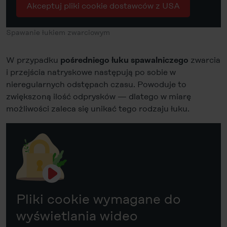
Akceptuj pliki cookie dostawców z USA
Spawanie łukiem zwarciowym
W przypadku
zwarcia
pośredniego łuku spawalniczego
i przejścia natryskowe następują po sobie w
nieregularnych odstępach czasu. Powoduje to
zwiększoną ilość odprysków — dlatego w miarę
możliwości zaleca się unikać tego rodzaju łuku.
Pliki cookie wymagane do
wyświetlania wideo