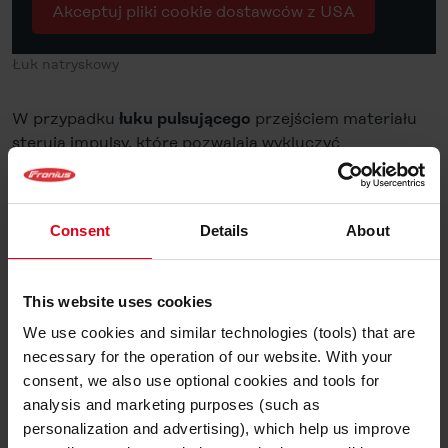
Akceptuj pliki cookie dostawców z USA
Łuk natryskowy
W przypadku
przejściem materiału
łuku pulsującego
sterują impulsy, które pozwalają wykluczyć
niepożądane zwarcia. Rezultatem jest wyjątkowo
małoodpryskowy łuk pulsujący do uniwersalnego
zastosowania. Umożliwia on spawanie różnych
Consent
Details
About
rodzajów materiałów o różnych grubościach z
zachowaniem wysokiej jakości.
This website uses cookies
We use cookies and similar technologies (tools) that are
necessary for the operation of our website. With your
consent, we also use optional cookies and tools for
analysis and marketing purposes (such as
personalization and advertising), which help us improve
Pliki cookie wymagane do