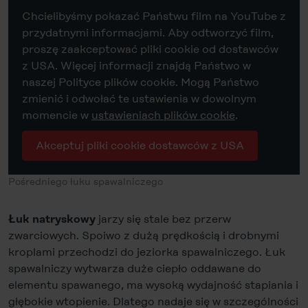
Chcielibyśmy pokazać Państwu film na YouTube z
przydatnymi informacjami. Aby odtworzyć film,
proszę zaakceptować pliki cookie od dostawców
z USA. Więcej informacji znajdą Państwo w
naszej Polityce plików cookie. Mogą Państwo
zmienić i odwołać te ustawienia w dowolnym
momencie w
ustawieniach plików cookie
.
Akceptuj pliki cookie dostawców z USA
Pośredniego łuku spawalniczego
jarzy się stale bez przerw
Łuk natryskowy
zwarciowych. Spoiwo z dużą prędkością i drobnymi
kroplami przechodzi do jeziorka spawalniczego. Łuk
spawalniczy wytwarza duże ciepło oddawane do
elementu spawanego, ma wysoką wydajność stapiania i
głębokie wtopienie. Dlatego nadaje się w szczególności