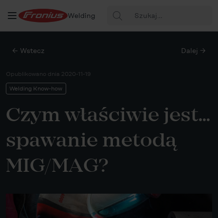
Szukaj:
Welding
← Wstecz
Dalej →
Opublikowano dnia
2020-11-19
Welding Know-how
Czym właściwie jest…
spawanie metodą
MIG/MAG?