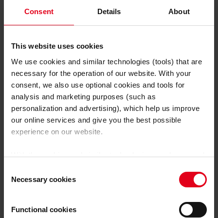
Consent
Details
About
This website uses cookies
We use cookies and similar technologies (tools) that are
necessary for the operation of our website. With your
consent, we also use optional cookies and tools for
analysis and marketing purposes (such as
personalization and advertising), which help us improve
our online services and give you the best possible
Instalación de soldadura con cobot de dos estaciones CWC-D
experience on our website.
With the cookies and similar technologies used, personal
Los sistemas de dos estaciones, como
CWC-D
,
data may also be processed by us and by third-party
permiten coordinar simultáneamente las operaciones
Consent
providers. Third-party providers also include Google LLC,
Necessary cookies
de preparación y soldadura. El resultado son menos
Selection
YouTube LLC and Meta Platforms, Inc., which are based
tiempos no productivos, más rendimiento y máxima
in the USA, so that data transfers to the USA cannot be
eficiencia en series pequeñas. Además, también se
Functional cookies
ruled out.
The USA is not certified by the European
pueden usar como sistemas de una estación para