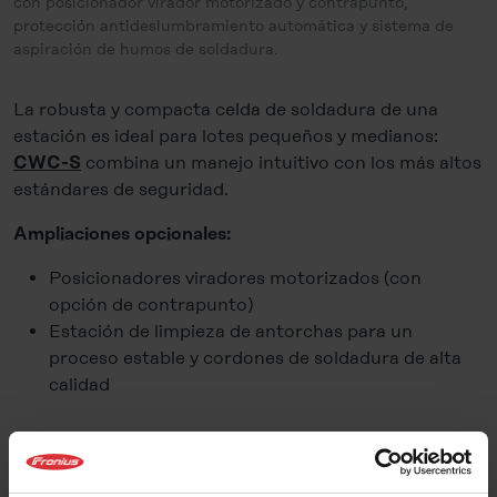
con posicionador virador motorizado y contrapunto,
protección antideslumbramiento automática y sistema de
aspiración de humos de soldadura.
La robusta y compacta celda de soldadura de una
estación es ideal para lotes pequeños y medianos:
combina un manejo intuitivo con los más altos
CWC-S
estándares de seguridad.
Ampliaciones opcionales:
Posicionadores viradores motorizados (con
opción de contrapunto)
Estación de limpieza de antorchas para un
proceso estable y cordones de soldadura de alta
calidad
CWC-D: estación de soldadura
cobot de dos estaciones